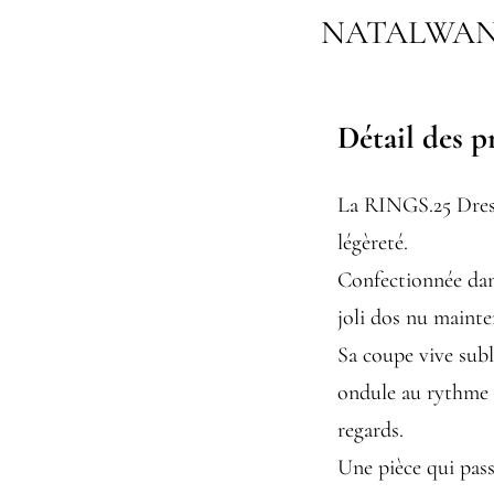
NATALWA
Détail des p
La RINGS.25 Dress 
légèreté.
Confectionnée dans
joli dos nu maint
Sa coupe vive subl
ondule au rythme 
regards.
Une pièce qui pass