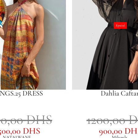
Epuisé
NGS.25 DRESS
Dahlia Cafta
00,00
DHS
1200,00
D
500,00
DHS
900,00
DH
NATALWANE
Milsouls