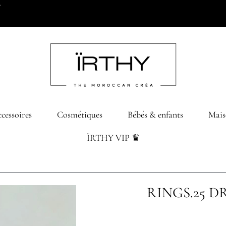
0 dhs d’achats
cessoires
Cosmétiques
Bébés & enfants
Mais
ÏRTHY VIP ♛
RINGS.25 DR