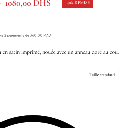
S
1080,00
DHS
-40% REMISE
uis
2
paiements de
360.00 MAD
u en satin imprimé, nouée avec un anneau doré au cou.
Taille standard