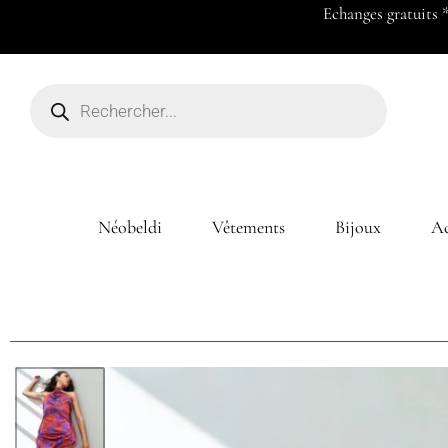
Payez en 2x ou 3x à partir de 50
Néobeldi
Vêtements
Bijoux
Ac