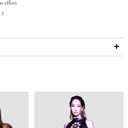
s effort.
 5