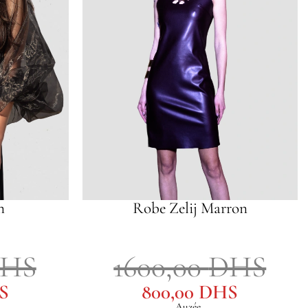
n
Robe Zelij Marron
HS
1600,00
DHS
S
800,00
DHS
Auzée