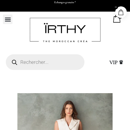
Echanges gratuits *
0
0
VIP ♛
50 x H73 x P17 cm)
Sac Cadeau Moyen (L26
15,00
DHS
+
ADD