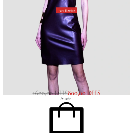
-50% Remise
Robe Zelij Marron
1600,00
DHS
800,00
DHS
Auzée