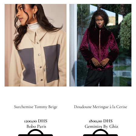
Surchemise Tommy Beige
Doudoune Meringue à la Cerise
1200,00
DHS
1800,00
DHS
Bobo Paris
Gemini19 By Ghiz