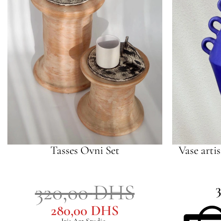
Tasses Ovni Set
Vase arti
320,00
DHS
280,00
DHS
Iris Art Studio