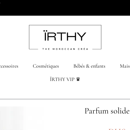
0 dhs d’achats
cessoires
Cosmétiques
Bébés & enfants
Mais
ÏRTHY VIP ♛
Parfum solide