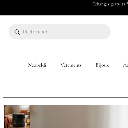
Payez en 2x ou 3x à partir de 50
Néobeldi
Vêtements
Bijoux
Ac