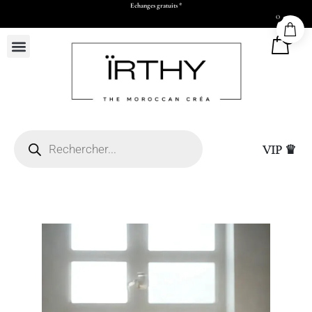
Echanges gratuits *
0
0
VIP ♛
(L50 x H73 x P17 cm)
Sac Cadeau Moyen (L
15,00
DHS
+
ADD