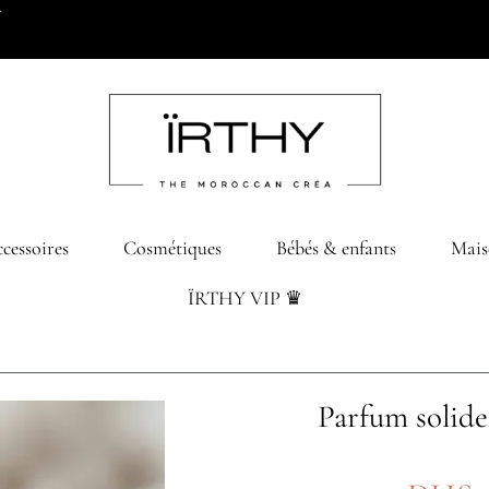
0 dhs d’achats
cessoires
Cosmétiques
Bébés & enfants
Mais
ÏRTHY VIP ♛
Parfum solid