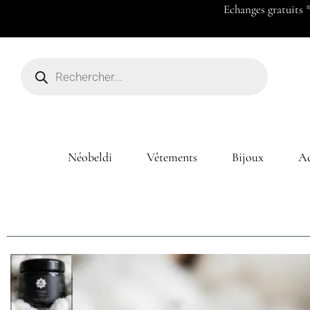
Payez en 2x ou 3x à partir de 50
Néobeldi
Vêtements
Bijoux
Ac