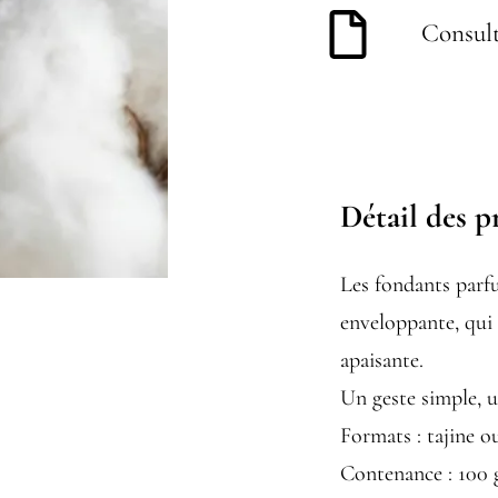
Consult
Détail des p
Les fondants parf
enveloppante, qui
apaisante.
Un geste simple, 
Formats : tajine o
Contenance : 100 