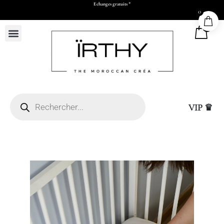
Echanges gratuits *
0
0
VIP ♛
L26 x H30 x P11 cm)
Sac Cadeau Grand (L5
25,00
DHS
+
ADD