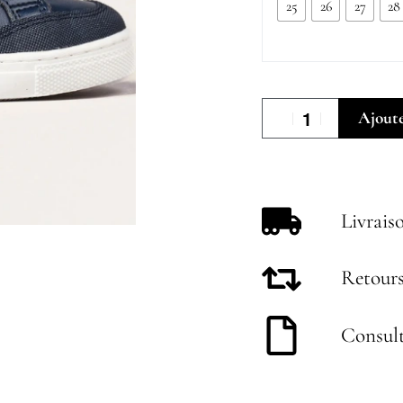
25
26
27
28
Ajoute
Livrais
Retours
Consult