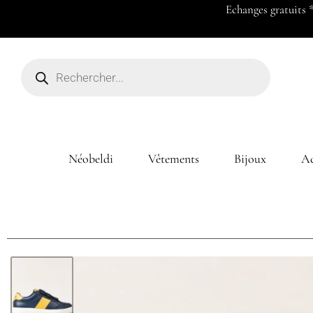
Payez en 2x ou 3x à partir de 50
Néobeldi
Vêtements
Bijoux
Ac