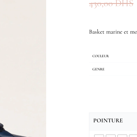
430,00
DHS
Basket marine et m
COULEUR
GENRE
POINTURE