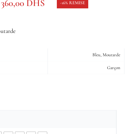
360,00
DHS
-16% REMISE
outarde
Bleu, Moutarde
Garçon