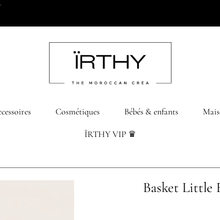
0 dhs d’achats
cessoires
Cosmétiques
Bébés & enfants
Mais
ÏRTHY VIP ♛
Basket Little 