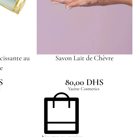
cissante au
Savon Lait de Chèvre
e
S
80,00
DHS
s
Yazine Cosmetics