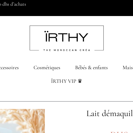
0 dhs d’achats
cessoires
Cosmétiques
Bébés & enfants
Mais
ÏRTHY VIP ♛
Lait démaquil