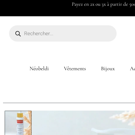
Payez en 2x ou 3x à partir de 50
Néobeldi
Vêtements
Bijoux
Ac