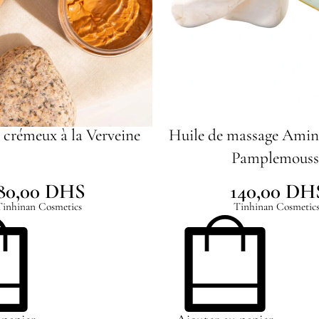
 crémeux à la Verveine
Huile de massage Amin
Pamplemouss
80,00
DHS
140,00
DH
Tinhinan Cosmetics
Tinhinan Cosmetic