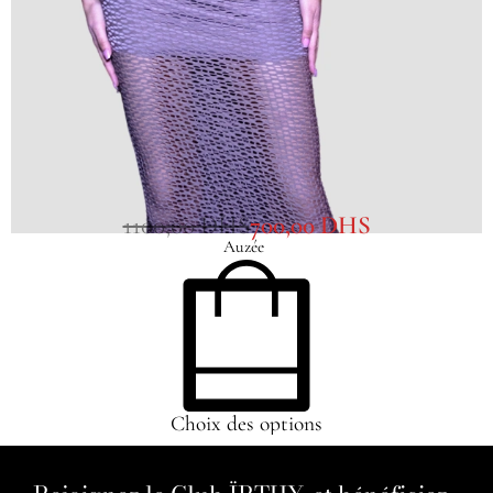
Top Isis Gris
1100,00
DHS
700,00
DHS
Auzée
Choix des options