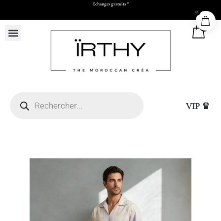
Echanges gratuits *
0
0
VIP ♛
(L50 x H73 x P17 cm)
Sac Cadeau Moyen (L
15,00
DHS
+
ADD