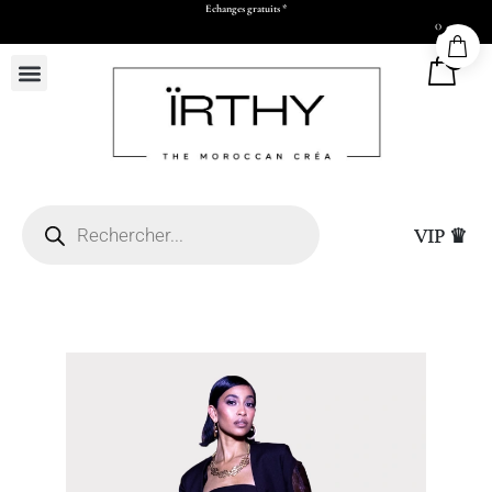
Echanges gratuits *
0
0
VIP ♛
Casablanca (sous réserve
hatsapp et paiement par
Sac Cadeau Moyen (L26
15,00
DHS
+
ADD