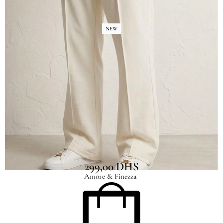
NEW
Pantalon relaxed fit – Blanc cassé Amore &
Finezza Irthy
299,00
DHS
Amore & Finezza