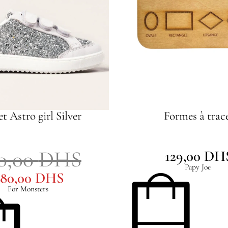
t Astro girl Silver
Formes à trac
0,00
DHS
129,00
DH
Papy Joe
380,00
DHS
For Monsters