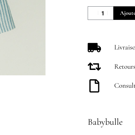
Ajoute
Livrais
Retours
Consult
Babybulle