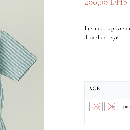
400,00
DHS
Ensemble 2 pièces u
d’un short rayé.
ÂGE
2 ans
3 ans
4 an