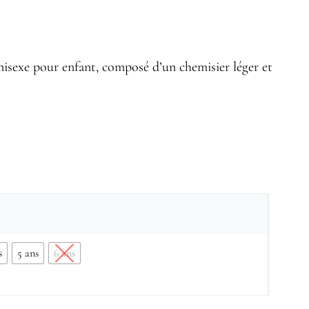
nisexe pour enfant, composé d’un chemisier léger et
s
5 ans
6 ans