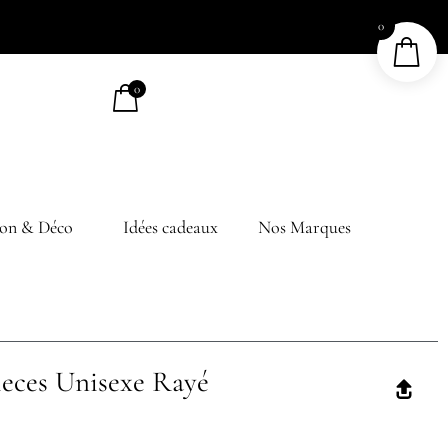
0
0
on & Déco
Idées cadeaux
Nos Marques
ieces Unisexe Rayé