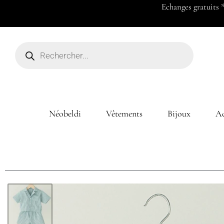
Echanges gratuits 
Néobeldi
Vêtements
Bijoux
Ac