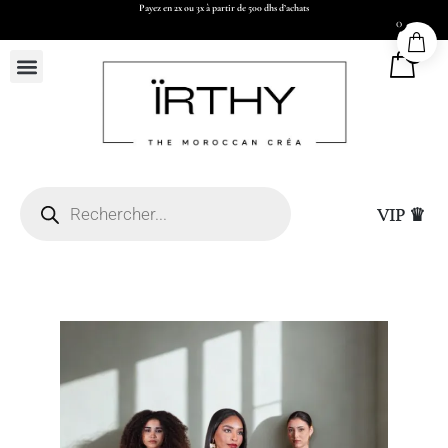
Payez en 2x ou 3x à partir de 500 dhs d’achats
0
0
VIP ♛
Casablanca (sous réserve
hatsapp et paiement par
Sac Cadeau Moyen (L26
15,00
DHS
+
ADD