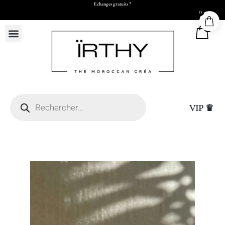
Echanges gratuits *
0
0
VIP ♛
 Casablanca (sous réserve
Whatsapp et paiement par
Sac Cadeau Grand (L5
25,00
DHS
+
ADD