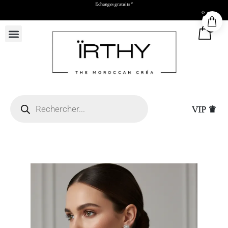
Payez en 2x ou 3x à partir de 500 dhs d’achats
0
0
VIP ♛
Casablanca (sous réserve
hatsapp et paiement par
Sac Cadeau Moyen (L26
15,00
DHS
+
ADD