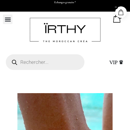
Echanges gratuits *
0
0
VIP ♛
 Casablanca (sous réserve
Whatsapp et paiement par
Sac Cadeau Grand (L5
25,00
DHS
+
ADD