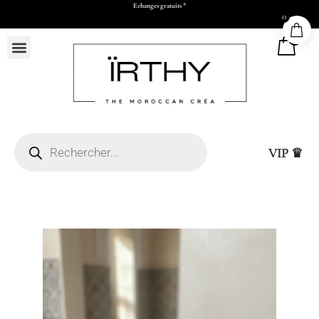
Echanges gratuits *
0
0
VIP ♛
 Casablanca (sous réserve
Whatsapp et paiement par
Sac Cadeau Grand (L5
25,00
DHS
+
ADD