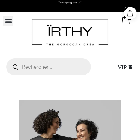
0
Payez en 2x ou 3x à partir de 500 dhs d’achats
0
VIP ♛
Casablanca (sous réserve
hatsapp et paiement par
Sac Cadeau Moyen (L2
15,00
DHS
+
ADD