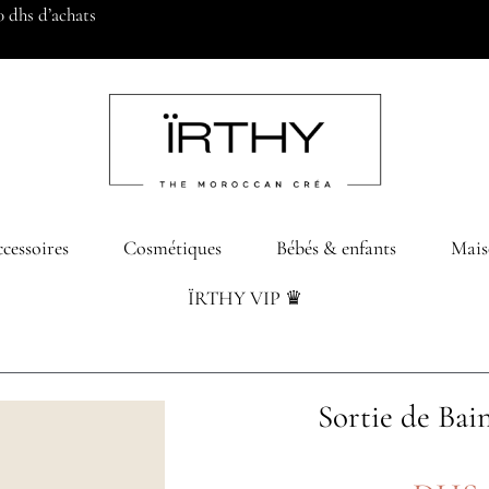
0 dhs d’achats
cessoires
Cosmétiques
Bébés & enfants
Mais
ÏRTHY VIP ♛
Sortie de Bai