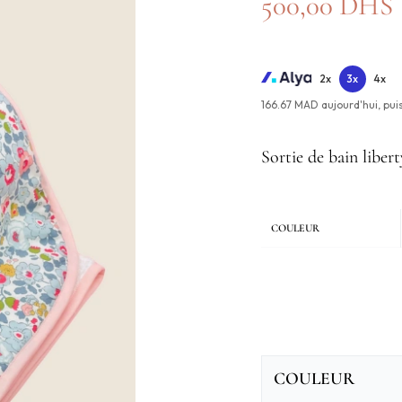
500,00
DHS
2x
3x
4x
166.67 MAD aujourd'hui,
pui
Sortie de bain libert
COULEUR
COULEUR