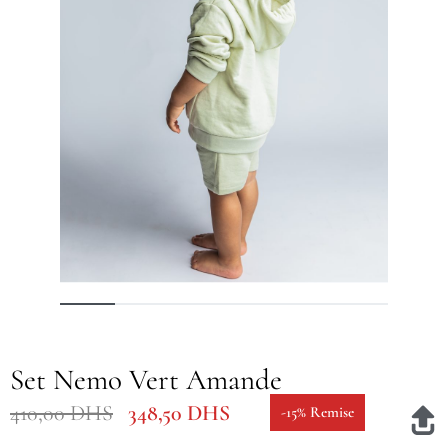
Set Nemo Vert Amande
410,00
DHS
348,50
DHS
-15% Remise