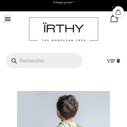
Echanges gratuits *
0
0
VIP ♛
(L26 x H30 x P11 cm)
Sac Cadeau Grand (L
25,00
DHS
+
ADD