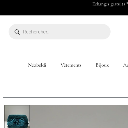
Payez en 2x ou 3x à partir de 50
Néobeldi
Vêtements
Bijoux
Ac