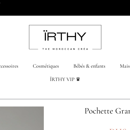
0 dhs d’achats
cessoires
Cosmétiques
Bébés & enfants
Mais
ÏRTHY VIP ♛
Pochette Gra