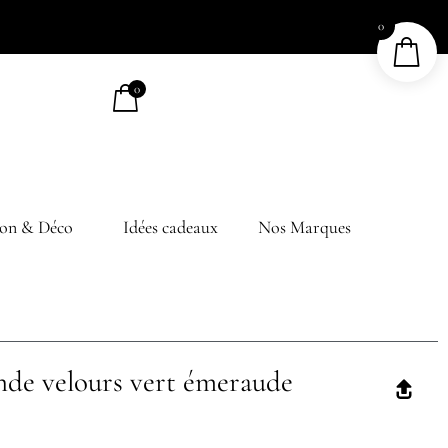
0
0
on & Déco
Idées cadeaux
Nos Marques
nde velours vert émeraude