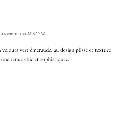
s
2
paiements de
331.67 MAD
 velours vert émeraude, au design plissé et texture
 une tenue chic et sophistiquée.