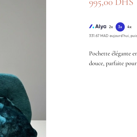
995,00
DHS
2x
3x
4x
331.67 MAD aujourd'hui,
pui
Pochette élégante en
douce, parfaite pour