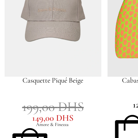
Casquette Piqué Beige
Cabas
199,00
DHS
1
149,00
DHS
Amore & Finezza