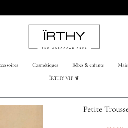
0 dhs d’achats
cessoires
Cosmétiques
Bébés & enfants
Mais
ÏRTHY VIP ♛
Petite Trouss