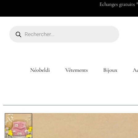
Payez en 2x ou 3x à partir de 50
Néobeldi
Vêtements
Bijoux
Ac