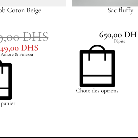
ob Coton Beige
Sac fluffy
9,00
DHS
650,00
DH
Pépite
149,00
DHS
Amore & Finezza
Choix des options
 panier