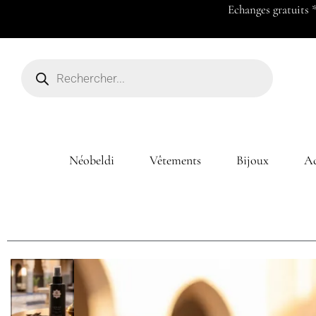
Payez en 2x ou 3x à partir de 50
Néobeldi
Vêtements
Bijoux
Ac