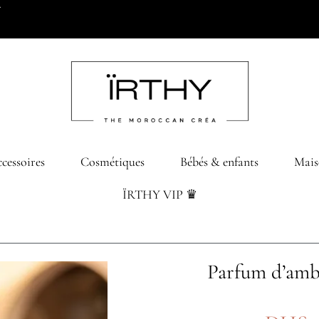
0 dhs d’achats
cessoires
Cosmétiques
Bébés & enfants
Mais
ÏRTHY VIP ♛
Parfum d’amb