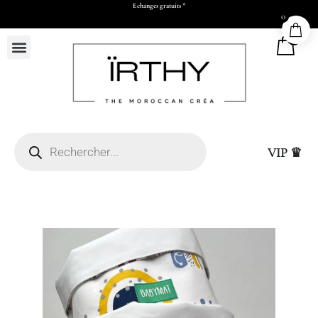
Echanges gratuits *
0
0
VIP ♛
26 x H30 x P11 cm)
Sac Cadeau Grand (L50
25,00
DHS
+
ADD