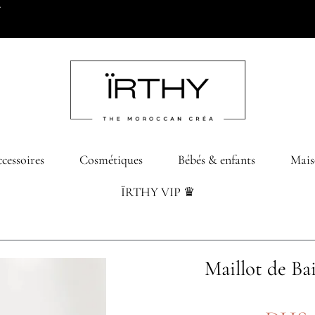
0 dhs d’achats
cessoires
Cosmétiques
Bébés & enfants
Mais
ÏRTHY VIP ♛
Maillot de B