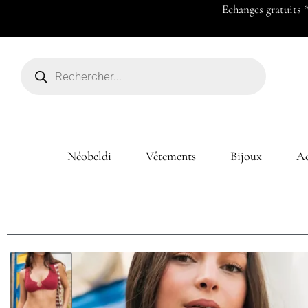
Payez en 2x ou 3x à partir de 50
Néobeldi
Vêtements
Bijoux
Ac