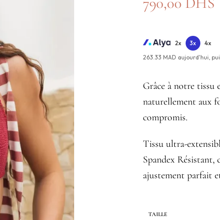
790,00
DHS
2x
3x
4x
263.33 MAD aujourd'hui,
pu
Grâce à notre tissu 
naturellement aux f
compromis.
Tissu ultra-extensib
Spandex Résistant, c
ajustement parfait e
TAILLE