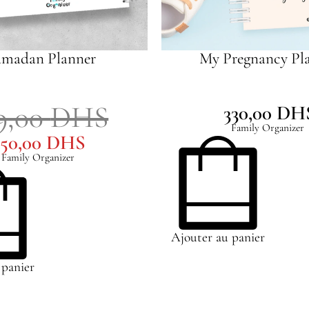
madan Planner
My Pregnancy Pl
9,00
DHS
330,00
DH
Family Organizer
150,00
DHS
Family Organizer
Ajouter au panier
 panier