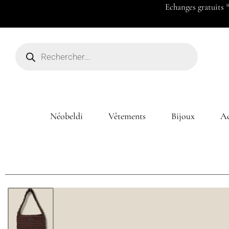
Payez en 2x ou 3x à partir de 50
Néobeldi
Vêtements
Bijoux
Ac