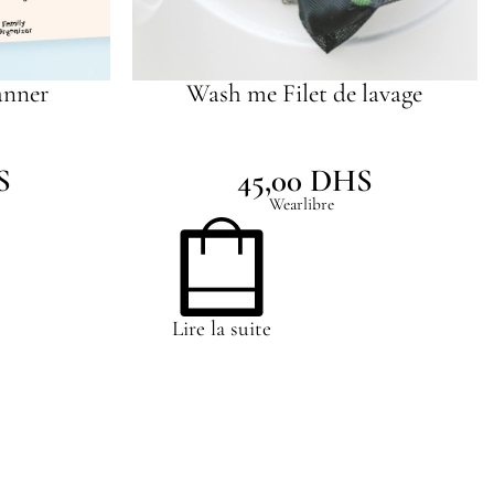
anner
Wash me Filet de lavage
S
45,00
DHS
Wearlibre
Lire la suite