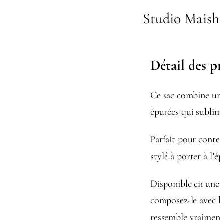
Studio Maish
Détail des p
Ce sac combine un
épurées qui sublim
Parfait pour conten
stylé à porter à l’é
Disponible en une
composez-le avec l
ressemble vraimen