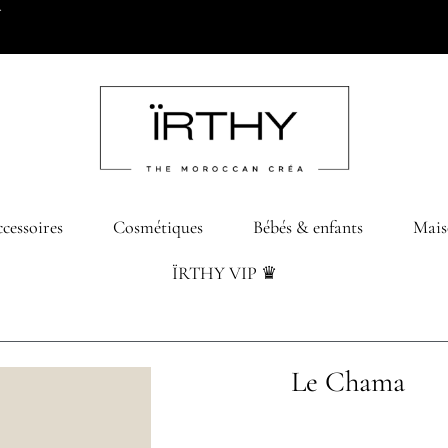
0 dhs d’achats
cessoires
Cosmétiques
Bébés & enfants
Mais
ÏRTHY VIP ♛
Le Chama