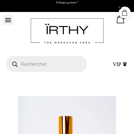
Echanges gratuits *
0
0
VIP ♛
(L50 x H73 x P17 cm)
Sac Cadeau Moyen (L
15,00
DHS
+
ADD