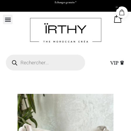
Echanges gratuits *
0
0
VIP ♛
Livraison express à C
(L50 x H73 x P17 cm)
de validation par Wh
virement)
+
ADD
25,00
DHS