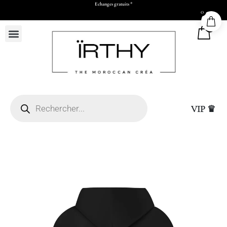
Echanges gratuits *
0
0
VIP ♛
L50 x H73 x P17 cm)
Sac Cadeau Moyen (L2
15,00
DHS
+
ADD