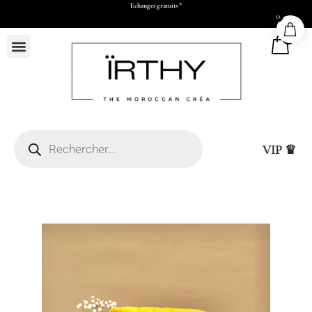
Echanges gratuits *
0
0
VIP ♛
Livraison express à Ca
L26 x H30 x P11 cm)
de validation par Wha
virement)
+
ADD
25,00
DHS