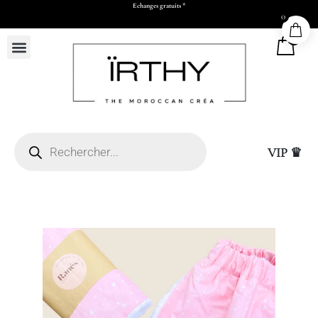
Echanges gratuits *
0
0
VIP ♛
Livraison express à Ca
50 x H73 x P17 cm)
de validation par Wha
virement)
+
ADD
25,00
DHS