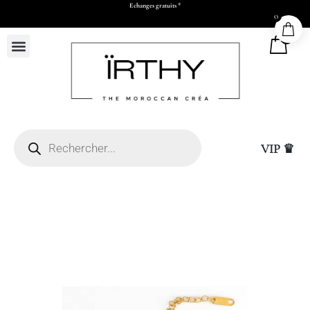
Echanges gratuits *
0
0
VIP ♛
nd (L50 x H73 x P17 cm)
Sac Cadeau Moyen
15,00
DHS
+
ADD