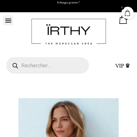
Payez en 2x ou 3x à partir de 500 dhs d’achats
0
0
VIP ♛
Livraison express à Ca
50 x H73 x P17 cm)
de validation par Wha
virement)
+
ADD
25,00
DHS