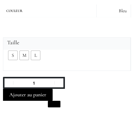
Bleu
COULEUR
Taille
S
M
L
Ajouter au panier