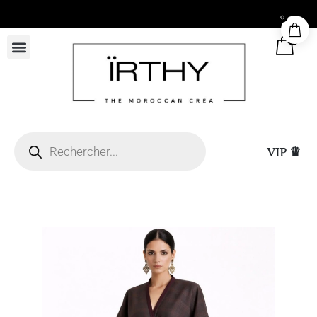
Payez en 2x ou 3x à partir de 500 dhs d’achats
0
0
VIP ♛
Livraison express à Cas
50 x H73 x P17 cm)
de validation par Wha
virement)
+
ADD
25,00
DHS