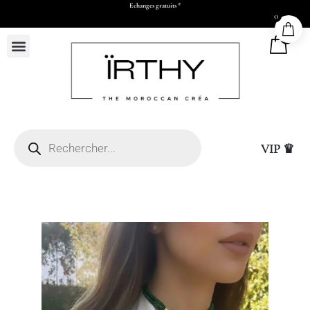
Echanges gratuits *
0
0
VIP ♛
Casablanca (sous réserve
hatsapp et paiement par
Sac Cadeau Moyen (L26
15,00
DHS
+
ADD