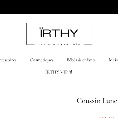
0 dhs d’achats
cessoires
Cosmétiques
Bébés & enfants
Mais
ÏRTHY VIP ♛
Coussin Lune 