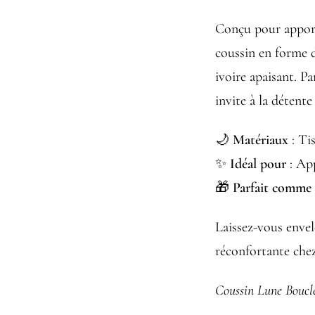
Conçu pour apporte
coussin en forme d
ivoire apaisant. P
invite à la détent
🌙
Matériaux
: Ti
✨
Idéal pour
: Ap
🎁
Parfait comme
Laissez-vous enve
réconfortante che
Coussin Lune Boucl