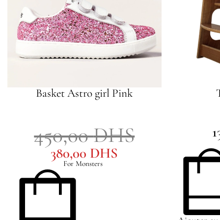
Basket Astro girl Pink
450,00
DHS
1
380,00
DHS
For Monsters