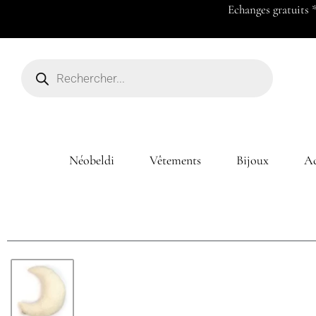
Payez en 2x ou 3x à partir de 50
Néobeldi
Vêtements
Bijoux
Ac