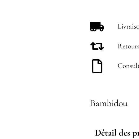
Livrais
Retours
Consult
Bambidou
Détail des p