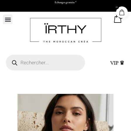
Payez en 2x ou 3x à partir de 500 dhs d’achats
0
0
VIP ♛
26 x H30 x P11 cm)
Sac Cadeau Grand (L50
25,00
DHS
+
ADD