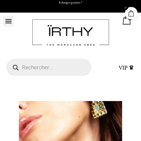
Echanges gratuits *
0
0
VIP ♛
26 x H30 x P11 cm)
Sac Cadeau Grand (L50
25,00
DHS
+
ADD