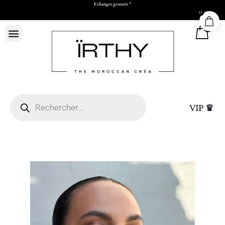
Echanges gratuits *
0
0
VIP ♛
Livraison express à C
(L26 x H30 x P11 cm)
de validation par Wh
virement)
+
ADD
25,00
DHS