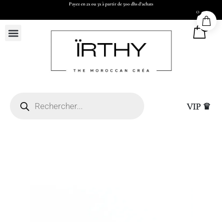
Payez en 2x ou 3x à partir de 500 dhs d’achats
0
0
VIP ♛
Livraison express à Cas
50 x H73 x P17 cm)
de validation par Wha
virement)
+
ADD
25,00
DHS