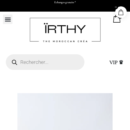
0
Payez en 2x ou 3x à partir de 500 dhs d’achats
0
VIP ♛
L26 x H30 x P11 cm)
Sac Cadeau Grand (L5
25,00
DHS
+
ADD