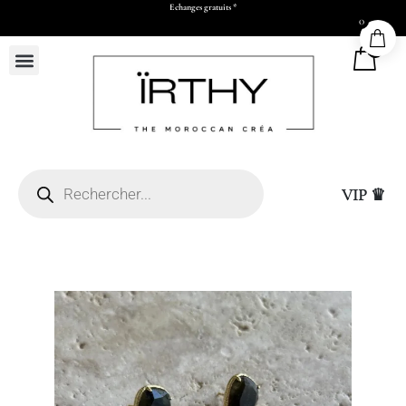
Payez en 2x ou 3x à partir de 500 dhs d’achats
0
0
VIP ♛
Livraison express à Ca
50 x H73 x P17 cm)
de validation par Wha
virement)
+
ADD
25,00
DHS