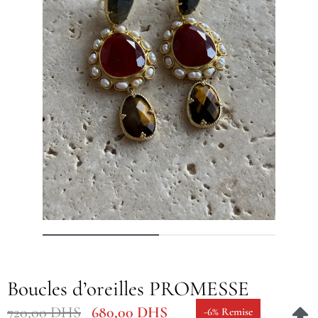
Boucles d’oreilles PROMESSE
720,00
DHS
680,00
DHS
-6% Remise