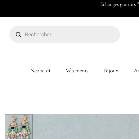
Payez en 2x ou 3x à partir de 50
Néobeldi
Vêtements
Bijoux
Ac