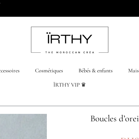
0 dhs d’achats
cessoires
Cosmétiques
Bébés & enfants
Mais
ÏRTHY VIP ♛
Boucles d’orei