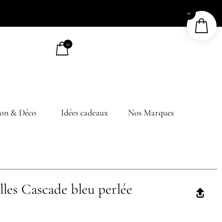
0
0
on & Déco
Idées cadeaux
Nos Marques
lles Cascade bleu perlée