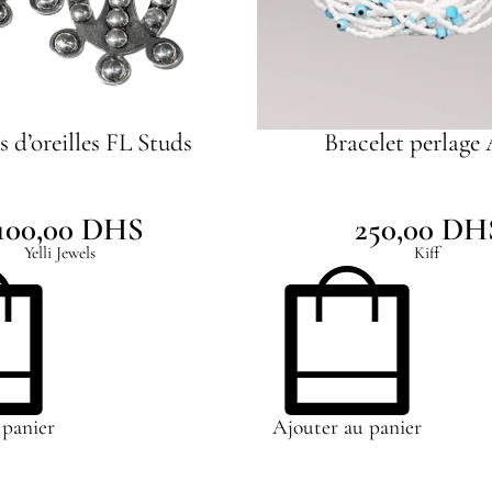
s d’oreilles FL Studs
Bracelet perlage
100,00
DHS
250,00
DH
Yelli Jewels
Kiff
 panier
Ajouter au panier