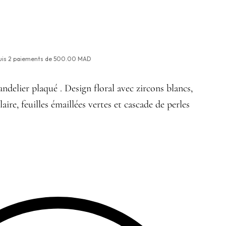
S
uis
2
paiements de
500.00 MAD
andelier plaqué . Design floral avec zircons blancs,
aire, feuilles émaillées vertes et cascade de perles