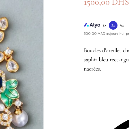
1500,00
DH
2x
3x
4x
500.00 MAD aujourd'hui,
p
Boucles d'oreilles ch
saphir bleu rectangul
nacrées.