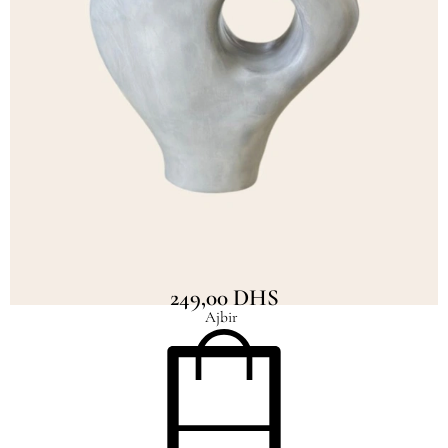
Vase artisanal Adrar mat Petit
249,00
DHS
Ajbir