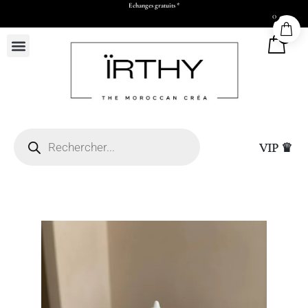
Payez en 2x ou 3x à partir de 500 dhs d’achats
0
0
VIP ♛
Casablanca (sous réserve
hatsapp et paiement par
Sac Cadeau Moyen (L26
15,00
DHS
+
ADD