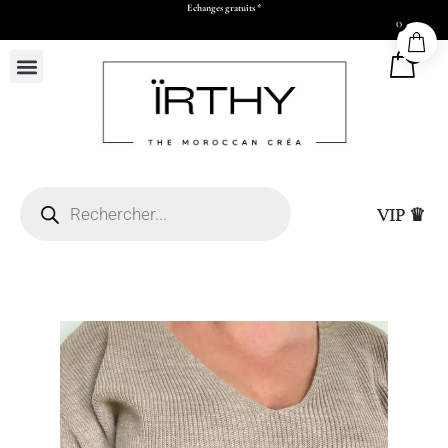
Echanges gratuits *
0
0
VIP ♛
50 x H73 x P17 cm)
Sac Cadeau Moyen (L26
15,00
DHS
+
ADD