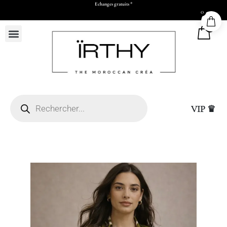
Echanges gratuits *
0
0
VIP ♛
à Casablanca (sous réserve
 Whatsapp et paiement par
Sac Cadeau Grand (L
25,00
DHS
+
ADD