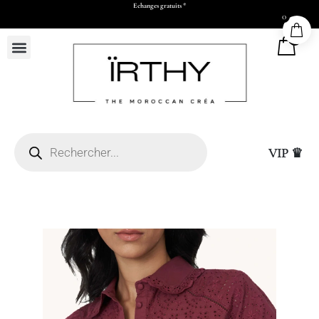
Echanges gratuits *
0
0
VIP ♛
L50 x H73 x P17 cm)
Sac Cadeau Moyen (L2
15,00
DHS
+
ADD