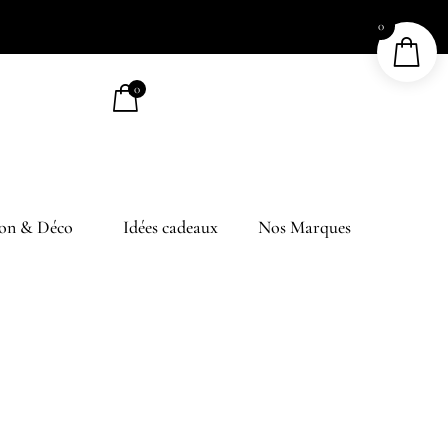
0
0
on & Déco
Idées cadeaux
Nos Marques